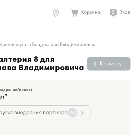
Корзина
Вход
ИП Кременецкого Владислава Владимировича
алтерия 8 для
К списку
слава Владимировича
недрение/проект
фт"
ругие внедрения партнера
361