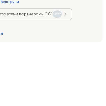
я Беларуси
та всеми партнерами "1С"
15127
ия