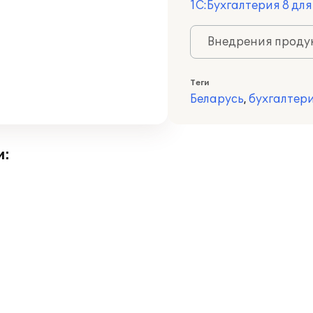
1С:Бухгалтерия 8 дл
Внедрения продук
Теги
Беларусь
,
бухгалтер
и: