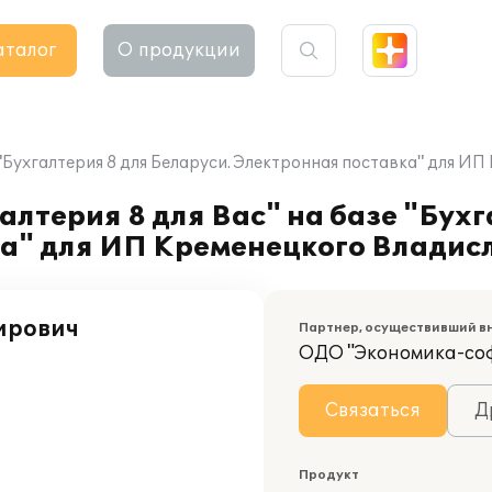
аталог
О продукции
 "Бухгалтерия 8 для Беларуси. Электронная поставка" для 
лтерия 8 для Вас" на базе "Бухг
ка" для ИП Кременецкого Влади
ирович
Партнер, осуществивший в
ОДО "Экономика-со
Связаться
Д
Продукт