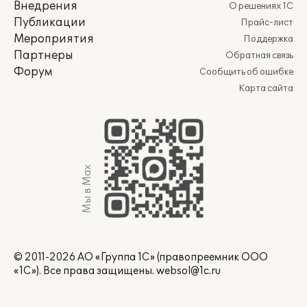
Внедрения
О решениях 1С
Публикации
Прайс-лист
Мероприятия
Поддержка
Партнеры
Обратная связь
Форум
Сообщить об ошибке
Карта сайта
Мы в Max
© 2011-2026 АО «Группа 1С» (правопреемник ООО
«1С»). Все права защищены.
websol@1c.ru