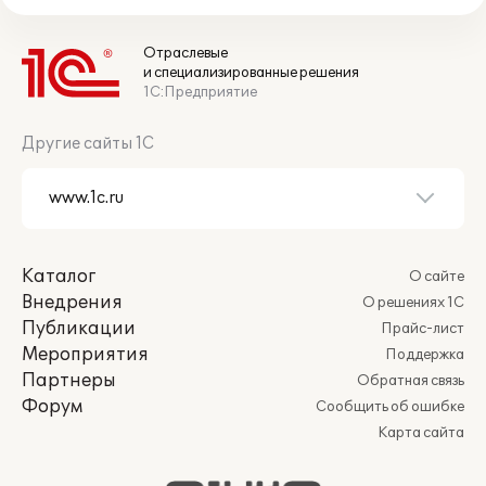
Отраслевые
и специализированные решения
1С:Предприятие
Другие сайты 1С
Каталог
О сайте
Внедрения
О решениях 1С
Публикации
Прайс-лист
Мероприятия
Поддержка
Партнеры
Обратная связь
Форум
Сообщить об ошибке
Карта сайта