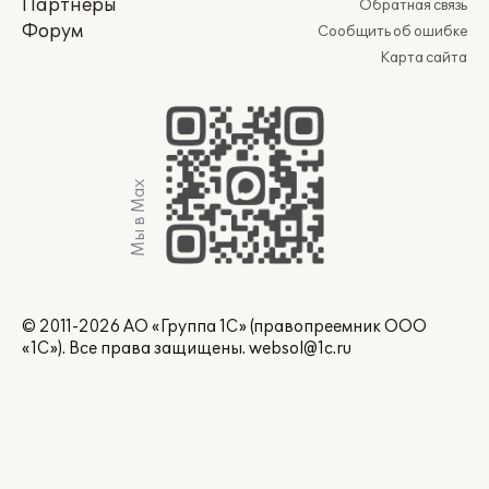
Партнеры
Обратная связь
Форум
Сообщить об ошибке
Карта сайта
Мы в Max
© 2011-2026 АО «Группа 1С» (правопреемник ООО
«1С»). Все права защищены.
websol@1c.ru