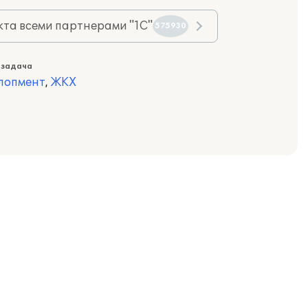
та всеми партнерами "1С"
575930
 задача
лопмент
,
ЖКХ