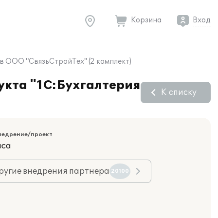
Корзина
Вход
в ООО "СвязьСтройТех" (2 комплект)
укта "1С:Бухгалтерия
К списку
недрение/проект
еса
ругие внедрения партнера
20100