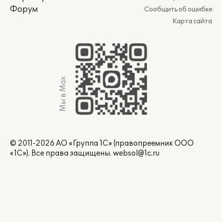
Форум
Сообщить об ошибке
Карта сайта
Мы в Max
© 2011-2026 АО «Группа 1С» (правопреемник ООО
«1С»). Все права защищены.
websol@1c.ru