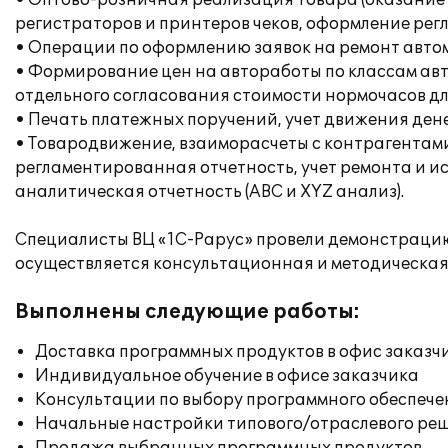
• Оптово-розничная реализация товара (оказание 
регистраторов и принтеров чеков, оформление рег
• Операции по оформлению заявок на ремонт автом
• Формирование цен на автоработы по классам авт
отдельного согласования стоимости нормочасов дл
• Печать платежных поручений, учет движения ден
• Товародвижение, взаиморасчеты с контрагентами
регламентированная отчетность, учет ремонта и и
аналитическая отчетность (ABC и XYZ анализ).
Специалисты ВЦ «1С-Рарус» провели демонстрацию,
осуществляется консультационная и методическая
Выполнены следующие работы:
Доставка программных продуктов в офис заказч
Индивидуальное обучение в офисе заказчика
Консультации по выбору программного обеспече
Начальные настройки типового/отраслевого реш