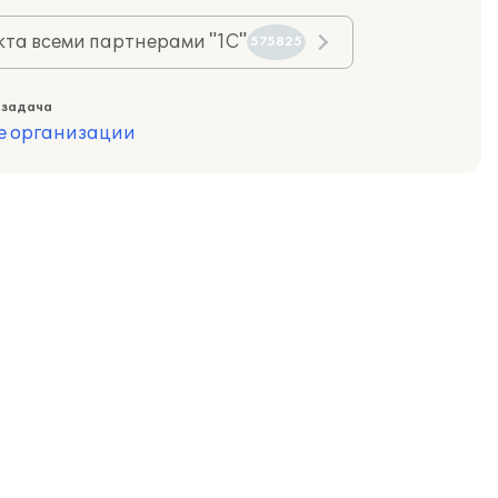
та всеми партнерами "1С"
575825
 задача
е организации