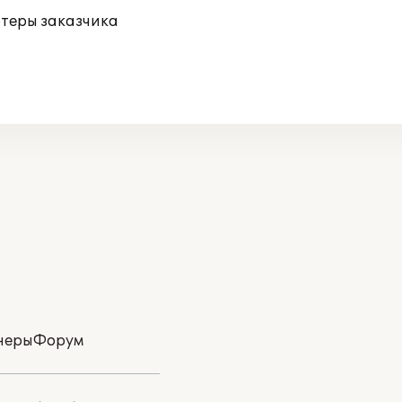
ютеры заказчика
неры
Форум