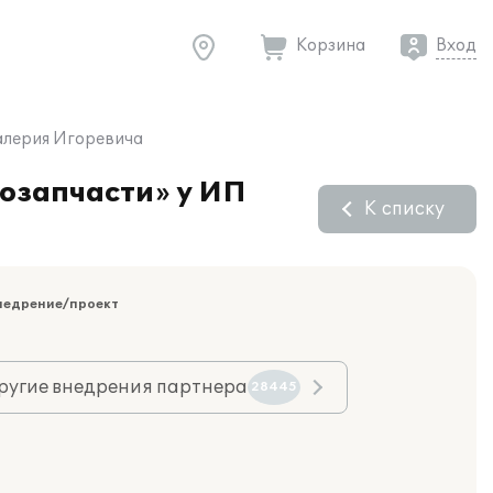
Корзина
Вход
Валерия Игоревича
тозапчасти» у ИП
К списку
недрение/проект
ругие внедрения партнера
28445