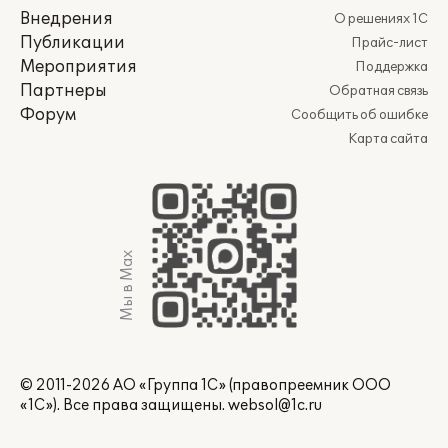
Внедрения
О решениях 1С
Публикации
Прайс-лист
Мероприятия
Поддержка
Партнеры
Обратная связь
Форум
Сообщить об ошибке
Карта сайта
Мы в Max
© 2011-2026 АО «Группа 1С» (правопреемник ООО
«1С»). Все права защищены.
websol@1c.ru