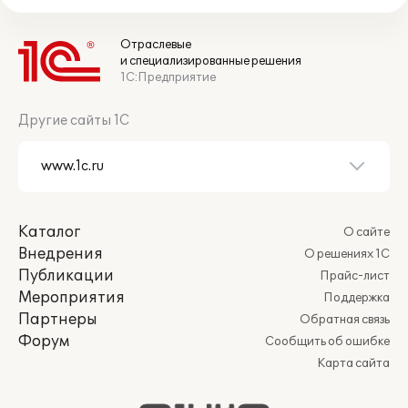
Отраслевые
и специализированные решения
1С:Предприятие
Другие сайты 1С
Каталог
О сайте
Внедрения
О решениях 1С
Публикации
Прайс-лист
Мероприятия
Поддержка
Партнеры
Обратная связь
Форум
Сообщить об ошибке
Карта сайта