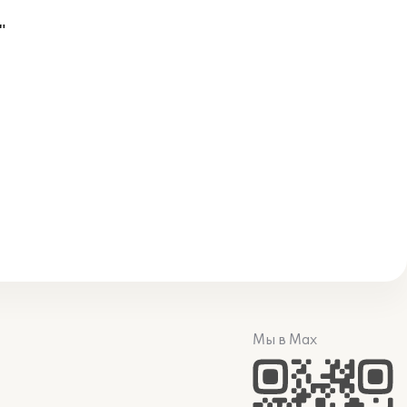
"
Мы в Max