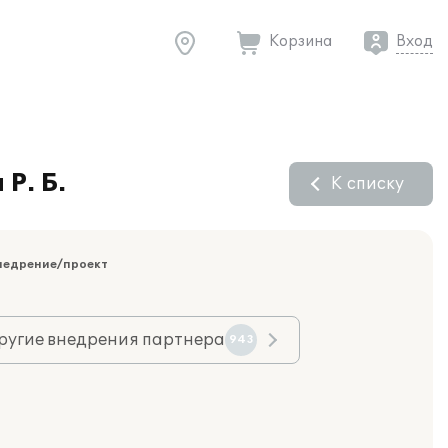
Корзина
Вход
Р. Б.
К списку
недрение/проект
ругие внедрения партнера
943