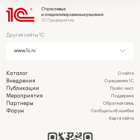
Отраслевые
и специализированные решения
1С:Предприятие
Другие сайты 1С
Каталог
О сайте
Внедрения
О решениях 1С
Публикации
Прайс-лист
Мероприятия
Поддержка
Партнеры
Обратная связь
Форум
Сообщить об ошибке
Карта сайта