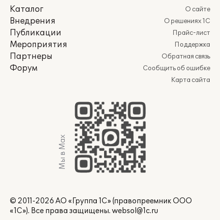
Каталог
О сайте
Внедрения
О решениях 1С
Публикации
Прайс-лист
Мероприятия
Поддержка
Партнеры
Обратная связь
Форум
Сообщить об ошибке
Карта сайта
Мы в Max
© 2011-2026 АО «Группа 1С» (правопреемник ООО
«1С»). Все права защищены.
websol@1c.ru