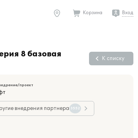
Корзина
Вход
ерия 8 базовая
К списку
недрение/проект
фт
ругие внедрения партнера
3552