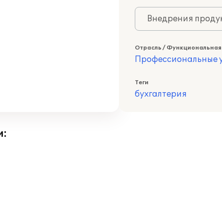
Внедрения продук
Отрасль / Функциональная
Профессиональные у
Теги
бухгалтерия
и: