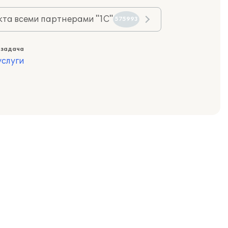
та всеми партнерами "1С"
575993
 задача
слуги