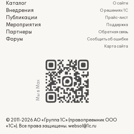
Каталог
О сайте
Внедрения
О решениях 1С
Публикации
Прайс-лист
Мероприятия
Поддержка
Партнеры
Обратная связь
Форум
Сообщить об ошибке
Карта сайта
Мы в Max
© 2011-2026 АО «Группа 1С» (правопреемник ООО
«1С»). Все права защищены.
websol@1c.ru