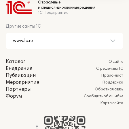
Отраслевые
и специализированные решения
1С:Предприятие
Другие сайты 1С
Каталог
О сайте
Внедрения
О решениях 1С
Публикации
Прайс-лист
Мероприятия
Поддержка
Партнеры
Обратная связь
Форум
Сообщить об ошибке
Карта сайта