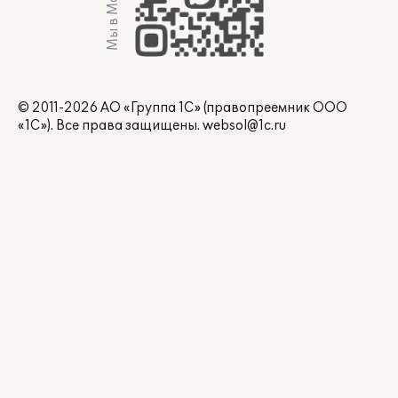
Мы в Max
© 2011-2026 АО «Группа 1С» (правопреемник ООО
«1С»). Все права защищены.
websol@1c.ru