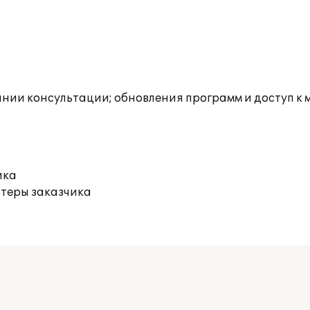
инии консультации; обновления программ и доступ к 
ика
ютеры заказчика