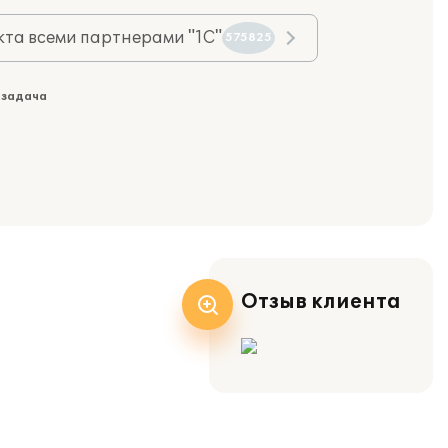
та всеми партнерами "1С"
575825
 задача
Отзыв клиента