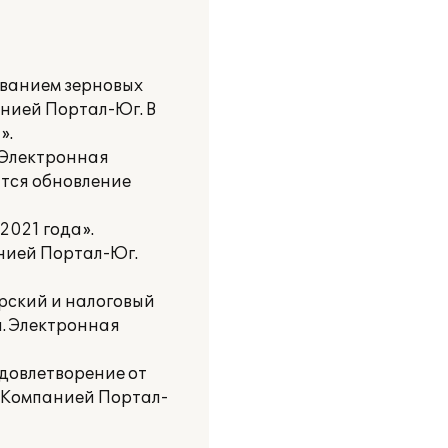
иванием зерновых
анией Портал-Юг. В
».
. Электронная
тся обновление
2021 года».
нией Портал-Юг.
рский и налоговый
я. Электронная
удовлетворение от
с Компанией Портал-