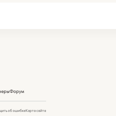
неры
Форум
ить об ошибке
Карта сайта