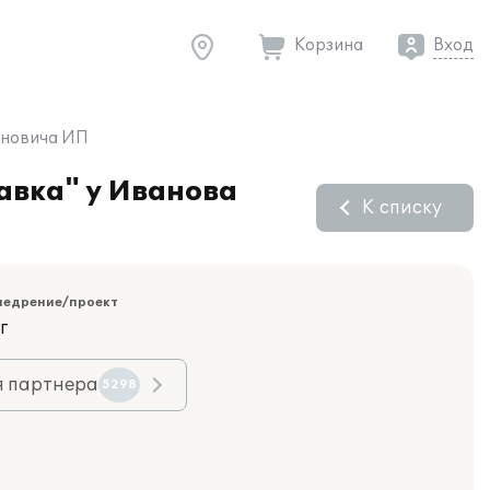
Корзина
Вход
вановича ИП
авка" у Иванова
К списку
недрение/проект
г
я партнера
5298