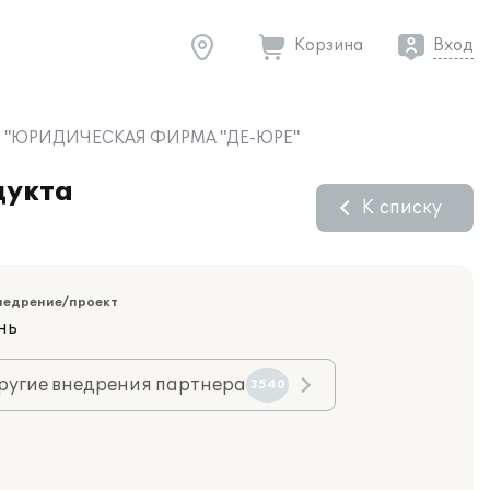
Корзина
Вход
в ООО "ЮРИДИЧЕСКАЯ ФИРМА "ДЕ-ЮРЕ"
дукта
К списку
недрение/проект
нь
ругие внедрения партнера
3540