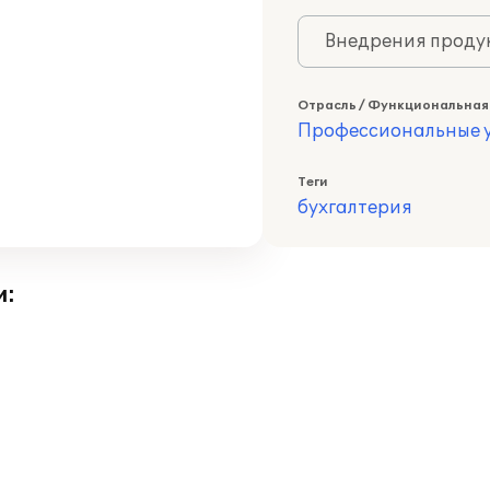
Внедрения продук
Отрасль / Функциональная
Профессиональные у
Теги
бухгалтерия
и: