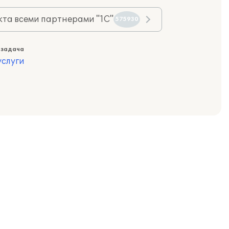
та всеми партнерами "1С"
575930
 задача
слуги