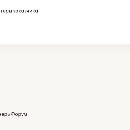
ютеры заказчика
неры
Форум