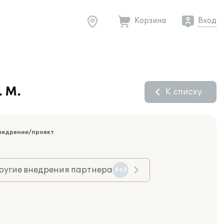
Корзина
Вход
 М.
К списку
недрение/проект
ругие внедрения партнера
943