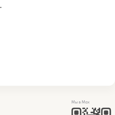
"
Мы в Max