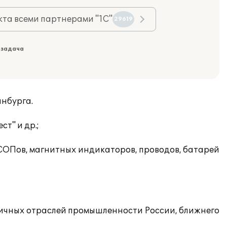
та всеми партнерами "1С"
29619
 задача
инбурга.
т" и др.;
СОПов, магнитных индикаторов, проводов, батарей
личных отраслей промышленности России, ближнего