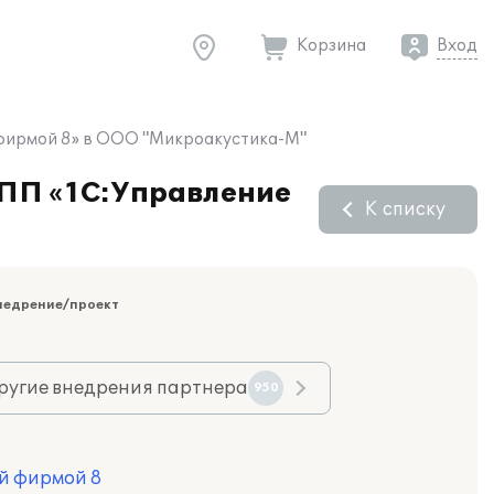
Корзина
Вход
 фирмой 8» в ООО "Микроакустика-М"
 ПП «1С:Управление
К списку
недрение/проект
ругие внедрения партнера
950
й фирмой 8