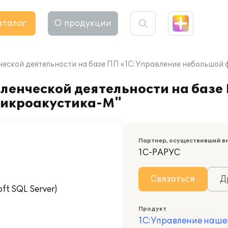
аталог
О продукции
ческой деятельности на базе ПП «1С:Управление небольшой
ленческой деятельности на базе
Микроакустика-М"
Партнер, осуществивший в
1С-РАРУС
Связаться
Д
t SQL Server)
Продукт
1С:Управление наше