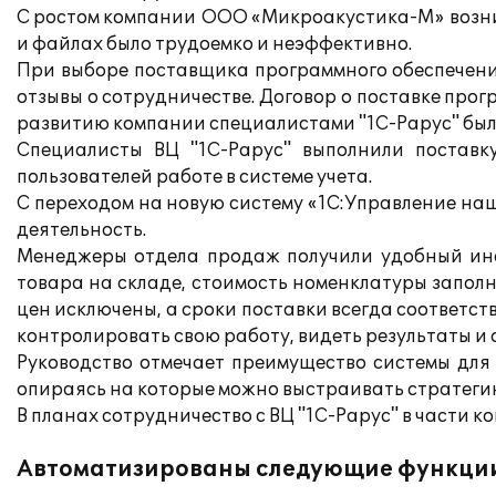
С ростом компании ООО «Микроакустика-М» возник
и файлах было трудоемко и неэффективно.
При выборе поставщика программного обеспечени
отзывы о сотрудничестве. Договор о поставке прог
развитию компании специалистами "1С-Рарус" бы
Специалисты ВЦ "1С-Рарус" выполнили поставк
пользователей работе в системе учета.
С переходом на новую систему «1С:Управление н
деятельность.
Менеджеры отдела продаж получили удобный инс
товара на складе, стоимость номенклатуры запол
цен исключены, а сроки поставки всегда соответс
контролировать свою работу, видеть результаты и
Руководство отмечает преимущество системы для
опираясь на которые можно выстраивать стратег
В планах сотрудничество с ВЦ "1С-Рарус" в части
Автоматизированы следующие функци