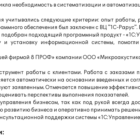
ла необходимость в систематизации и автоматизации
я учитывались следующие критерии: опыт работы, 
раммного обеспечения был заключен с ВЦ "1С-Рарус".
л подобран подходящий программный продукт - «1С:
у и установку информационной системы, помогл
ашей фирмой 8 ПРОФ» компании ООО «Микроакустик
трумент работы с клиентами. Работа с заказами п
няется автоматически на основании введенных и сог
твуют заявленным. Отмечается повышение эффективно
 оценивать перспективы выполнения показателей.
 управления бизнесом, так как под рукой всегда д
ию развитию бизнеса и оперативно принимать решен
 консультационной поддержки системы «1С:Управлени
и: