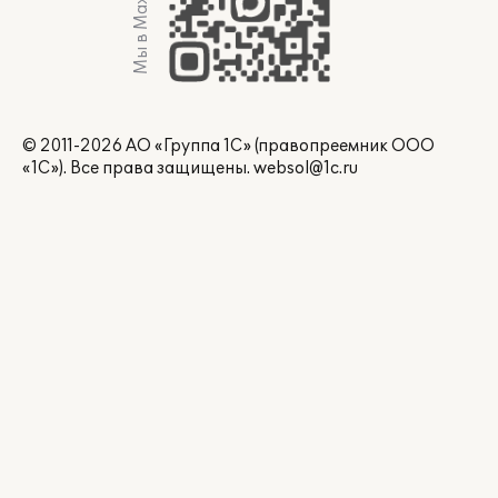
Мы в Max
© 2011-2026 АО «Группа 1С» (правопреемник ООО
«1С»). Все права защищены.
websol@1c.ru