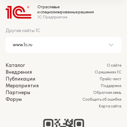
Отраслевые
и специализированные решения
1С:Предприятие
Другие сайты 1С
Каталог
О сайте
Внедрения
О решениях 1С
Публикации
Прайс-лист
Мероприятия
Поддержка
Партнеры
Обратная связь
Форум
Сообщить об ошибке
Карта сайта