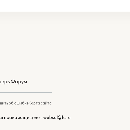
неры
Форум
ить об ошибке
Карта сайта
Все права защищены.
websol@1c.ru