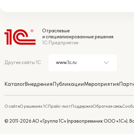
Отраслевые
и специализированные решения
1С:Предприятие
Другие сайты 1С
Каталог
Внедрения
Публикации
Мероприятия
Парт
О сайте
О решениях 1С
Прайс-лист
Поддержка
Обратная связь
Сообщ
© 2011-2026 АО «Группа 1С» (правопреемник ООО «1С»). 