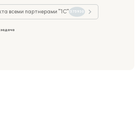
та всеми партнерами "1С"
575930
 задача