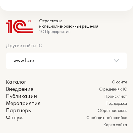
Отраслевые
и специализированные решения
1С:Предприятие
Другие сайты 1С
Каталог
О сайте
Внедрения
О решениях 1С
Публикации
Прайс-лист
Мероприятия
Поддержка
Партнеры
Обратная связь
Форум
Сообщить об ошибке
Карта сайта