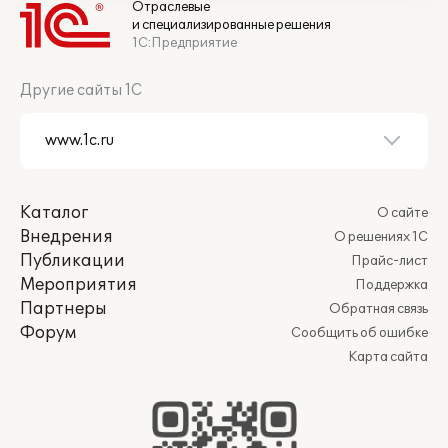
Отраслевые
и специализированные решения
1С:Предприятие
Другие сайты 1С
Каталог
О сайте
Внедрения
О решениях 1С
Публикации
Прайс-лист
Мероприятия
Поддержка
Партнеры
Обратная связь
Форум
Сообщить об ошибке
Карта сайта