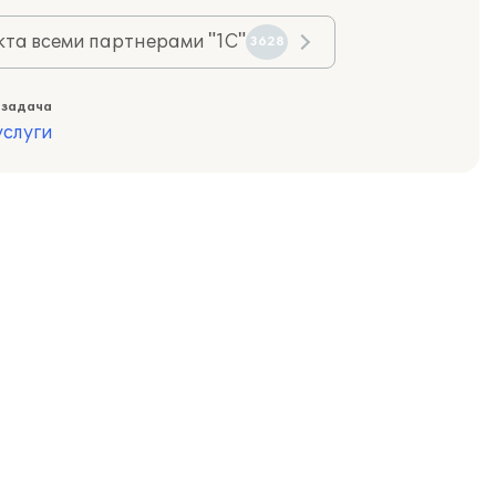
та всеми партнерами "1С"
3628
 задача
слуги