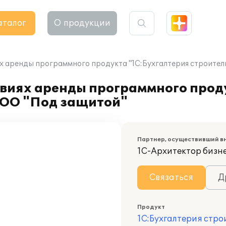
аталог
О продукции
х аренды программного продукта "1С:Бухгалтерия строите
овиях аренды программного прод
ООО "Под защитой"
Партнер, осуществивший в
1С-Архитектор бизн
Связаться
Д
Продукт
1С:Бухгалтерия стр