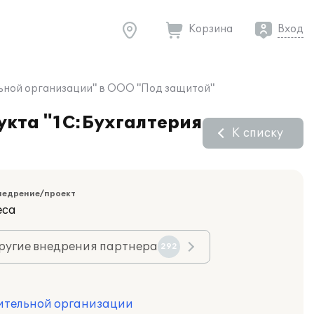
Корзина
Вход
льной организации" в ООО "Под защитой"
укта "1С:Бухгалтерия
К списку
недрение/проект
еса
ругие внедрения партнера
292
оительной организации