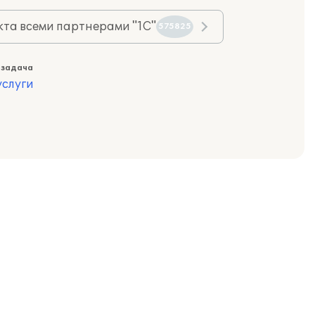
та всеми партнерами "1С"
575825
 задача
слуги