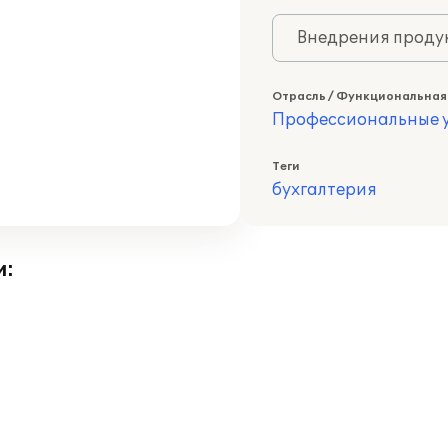
Внедрения продук
Отрасль / Функциональная
Профессиональные у
Теги
бухгалтерия
и: