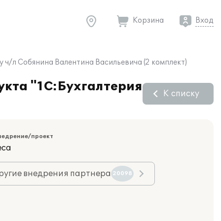
Корзина
Вход
 ч/л Собянина Валентина Васильевича (2 комплект)
укта "1С:Бухгалтерия
К списку
недрение/проект
еса
ругие внедрения партнера
20098