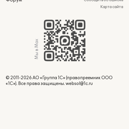
Форум
Сообщить об ошибке
Карта сайта
Мы в Max
© 2011-2026 АО «Группа 1С» (правопреемник ООО
«1С»). Все права защищены.
websol@1c.ru