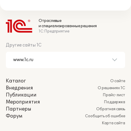
Отраслевые
и специализированные решения
1С:Предприятие
Другие сайты 1С
Каталог
О сайте
Внедрения
О решениях 1С
Публикации
Прайс-лист
Мероприятия
Поддержка
Партнеры
Обратная связь
Форум
Сообщить об ошибке
Карта сайта