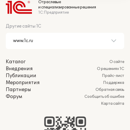
Отраслевые
и специализированные решения
1С:Предприятие
Другие сайты 1С
Каталог
О сайте
Внедрения
О решениях 1С
Публикации
Прайс-лист
Мероприятия
Поддержка
Партнеры
Обратная связь
Форум
Сообщить об ошибке
Карта сайта