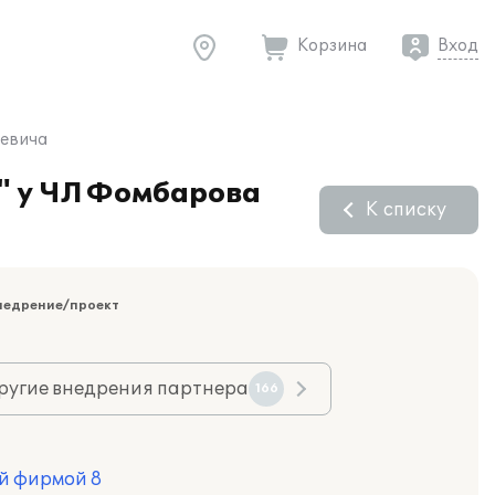
Корзина
Вход
аевича
" у ЧЛ Фомбарова
К списку
недрение/проект
ругие внедрения партнера
166
й фирмой 8