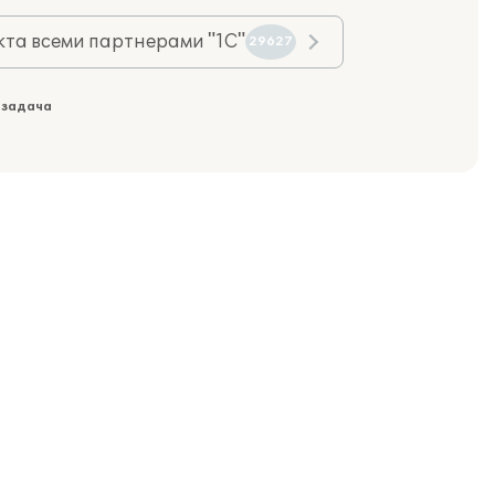
та всеми партнерами "1С"
29627
 задача