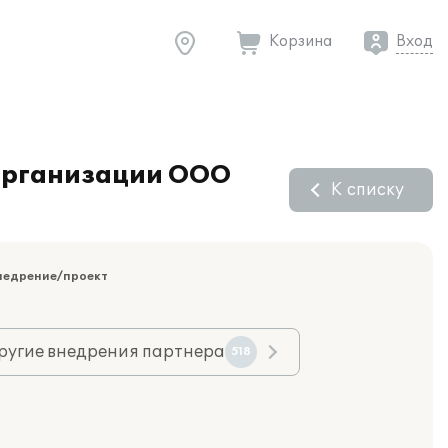
Корзина
Вход
 организации ООО
К списку
недрение/проект
ругие внедрения партнера
518