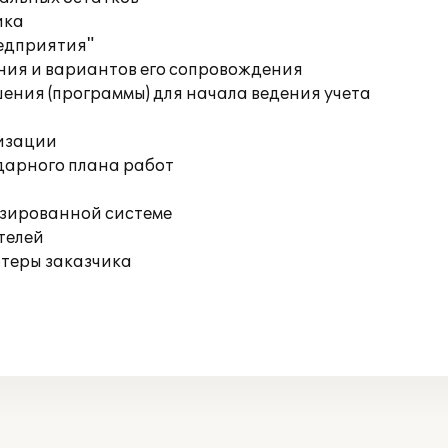
ика
редприятия"
ния и вариантов его сопровождения
ения (программы) для начала ведения учета
изации
дарного плана работ
изированной системе
телей
ютеры заказчика