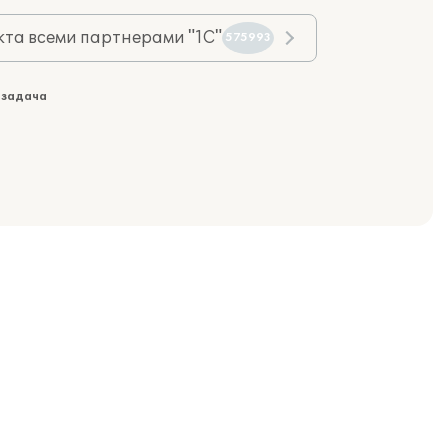
та всеми партнерами "1С"
575993
 задача