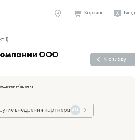
Корзина
Вход
т 1)
 компании ООО
К списку
недрение/проект
ругие внедрения партнера
518