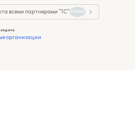
та всеми партнерами "1С"
575993
 задача
ые организации