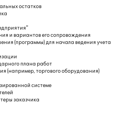
чальных остатков
ика
редприятия"
ния и вариантов его сопровождения
ения (программы) для начала ведения учета
изации
дарного плана работ
я (например, торгового оборудования)
изированной системе
телей
ютеры заказчика