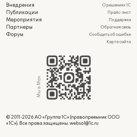
Внедрения
О решениях 1С
Публикации
Прайс-лист
Мероприятия
Поддержка
Партнеры
Обратная связь
Форум
Сообщить об ошибке
Карта сайта
Мы в Max
© 2011-2026 АО «Группа 1С» (правопреемник ООО
«1С»). Все права защищены.
websol@1c.ru