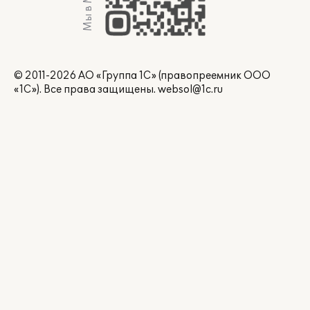
Мы в Max
© 2011-2026 АО «Группа 1С» (правопреемник ООО
«1С»). Все права защищены.
websol@1c.ru