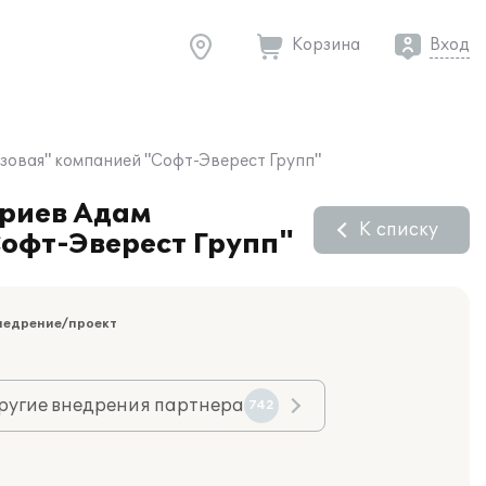
Корзина
Вход
азовая" компанией "Софт-Эверест Групп"
ариев Адам
К списку
Софт-Эверест Групп"
недрение/проект
ругие внедрения партнера
742