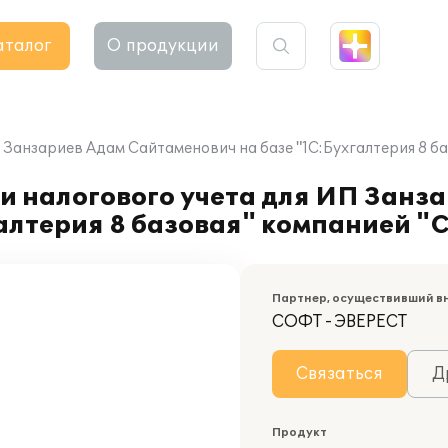
аталог
О продукции
 Занзариев Адам Сайтаменович на базе "1C:Бухгалтерия 8 б
и налогового учета для ИП Занз
алтерия 8 базовая" компанией "
Партнер, осуществивший в
СОФТ - ЭВЕРЕСТ
Связаться
Д
Продукт