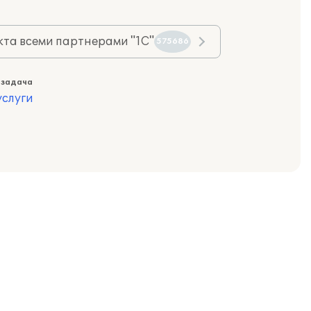
та всеми партнерами "1С"
575686
 задача
слуги