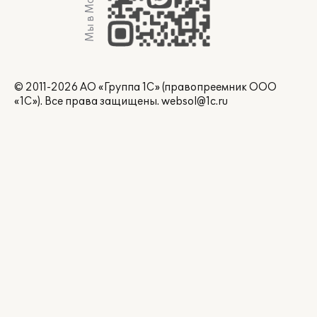
Мы в Max
© 2011-2026 АО «Группа 1С» (правопреемник ООО
«1С»). Все права защищены.
websol@1c.ru