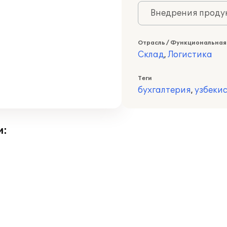
Внедрения продук
Отрасль / Функциональная
Склад
,
Логистика
Теги
бухгалтерия
,
узбеки
и: