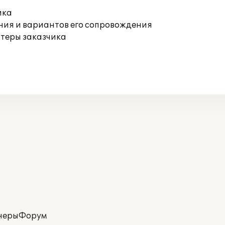
ика
ния и вариантов его сопровождения
ютеры заказчика
неры
Форум