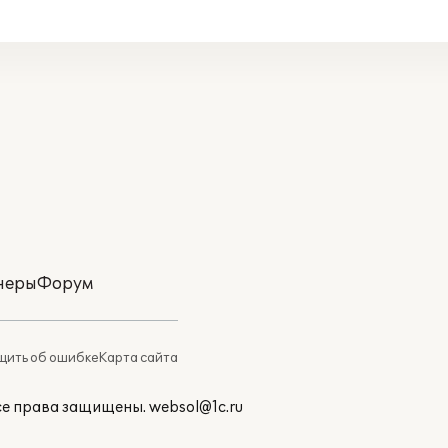
неры
Форум
ить об ошибке
Карта сайта
Все права защищены.
websol@1c.ru