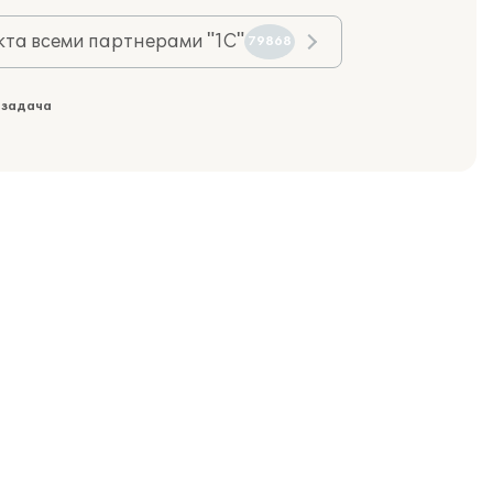
та всеми партнерами "1С"
79868
 задача