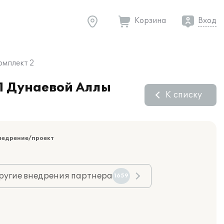
Корзина
Вход
омплект 2
П Дунаевой Аллы
К списку
недрение/проект
ругие внедрения партнера
1659