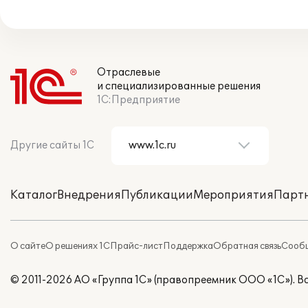
Отраслевые
и специализированные решения
1С:Предприятие
Другие сайты 1С
Каталог
Внедрения
Публикации
Мероприятия
Парт
О сайте
О решениях 1С
Прайс-лист
Поддержка
Обратная связь
Сообщ
© 2011-2026 АО «Группа 1С» (правопреемник ООО «1С»). 