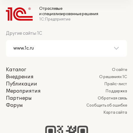
Отраслевые
и специализированные решения
1С:Предприятие
Другие сайты 1С
Каталог
О сайте
Внедрения
О решениях 1С
Публикации
Прайс-лист
Мероприятия
Поддержка
Партнеры
Обратная связь
Форум
Сообщить об ошибке
Карта сайта