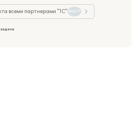
та всеми партнерами "1С"
89277
 задача