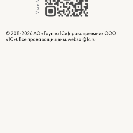
Мы в Max
© 2011-2026 АО «Группа 1С» (правопреемник ООО
«1С»). Все права защищены.
websol@1c.ru