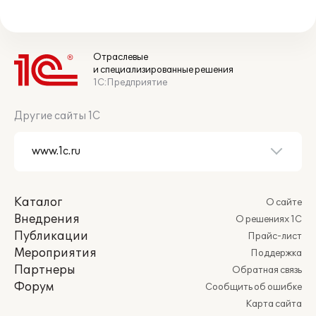
Отраслевые
и специализированные решения
1С:Предприятие
Другие сайты 1С
Каталог
О сайте
Внедрения
О решениях 1С
Публикации
Прайс-лист
Мероприятия
Поддержка
Партнеры
Обратная связь
Форум
Сообщить об ошибке
Карта сайта