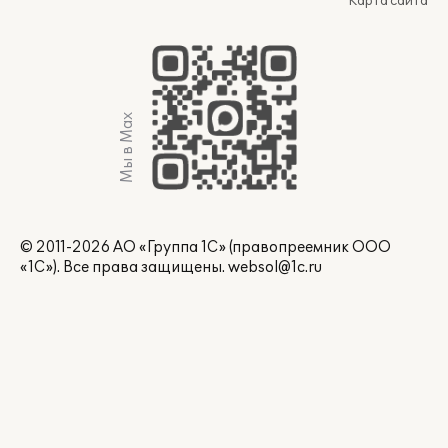
Карта сайта
Мы в Max
© 2011-2026 АО «Группа 1С» (правопреемник ООО
«1С»). Все права защищены.
websol@1c.ru