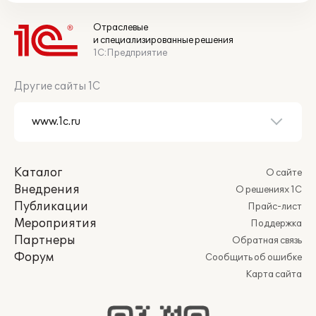
Отраслевые
и специализированные решения
1С:Предприятие
Другие сайты 1С
Каталог
О сайте
Внедрения
О решениях 1С
Публикации
Прайс-лист
Мероприятия
Поддержка
Партнеры
Обратная связь
Форум
Сообщить об ошибке
Карта сайта