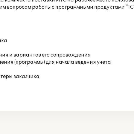
а комплекта поставки ИТС на рабочее место пользов
им вопросам работы с программными продуктами "1С
ика
ния и вариантов его сопровождения
ения (программы) для начала ведения учета
ютеры заказчика