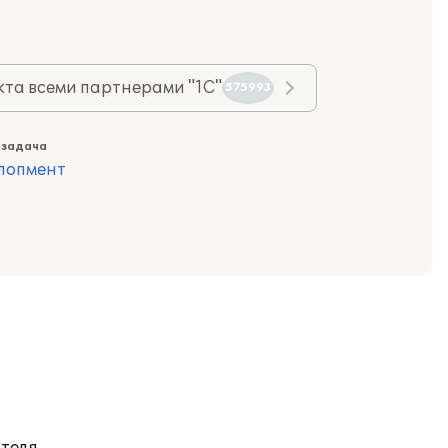
та всеми партнерами "1С"
575993
 задача
лопмент