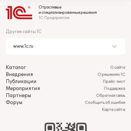
Отраслевые
и специализированные решения
1С:Предприятие
Другие сайты 1С
Каталог
О сайте
Внедрения
О решениях 1С
Публикации
Прайс-лист
Мероприятия
Поддержка
Партнеры
Обратная связь
Форум
Сообщить об ошибке
Карта сайта