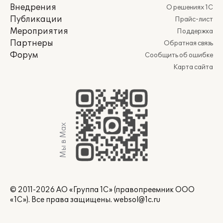
Внедрения
О решениях 1С
Публикации
Прайс-лист
Мероприятия
Поддержка
Партнеры
Обратная связь
Форум
Сообщить об ошибке
Карта сайта
Мы в Max
© 2011-2026 АО «Группа 1С» (правопреемник ООО
«1С»). Все права защищены.
websol@1c.ru