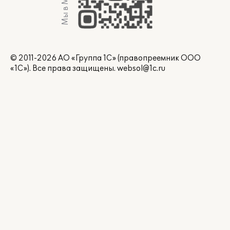
Мы в Max
© 2011-2026 АО «Группа 1С» (правопреемник ООО
«1С»). Все права защищены.
websol@1c.ru