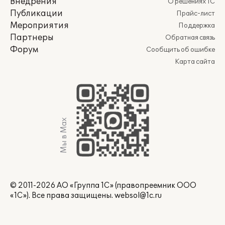
Внедрения
О решениях 1С
Публикации
Прайс-лист
Мероприятия
Поддержка
Партнеры
Обратная связь
Форум
Сообщить об ошибке
Карта сайта
Мы в Max
© 2011-2026 АО «Группа 1С» (правопреемник ООО
«1С»). Все права защищены.
websol@1c.ru